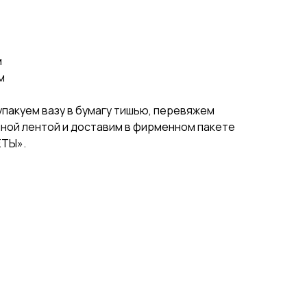
 В КОРЗИНУ
м
м
пакуем вазу в бумагу тишью, перевяжем
ной лентой и доставим в фирменном пакете
ЕТЫ».