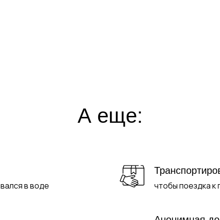
А еще:
Транспортиро
авался в воде
чтобы поездка к
Анонимная до