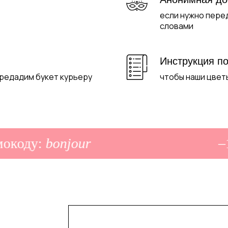
если нужно пере
словами
Инструкция по
ередадим букет курьеру
чтобы наши цвет
коду:
bonjour
–10