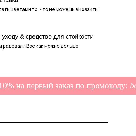
дать цветами то, что не можешь выразить
 уходу & средство для стойкости
ы радовали Вас как можно дольше
% на первый заказ по промокоду:
bon