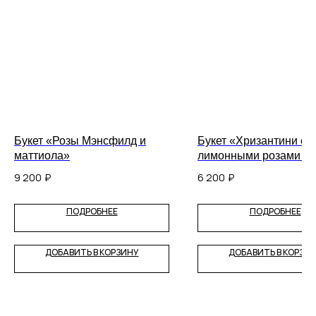
Букет «Розы Мэнсфилд и
Букет «Хризантини с
маттиола»
лимонными розами и
эвкалиптом»
9 200
₽
6 200
₽
ПОДРОБНЕЕ
ПОДРОБНЕЕ
ДОБАВИТЬ В КОРЗИНУ
ДОБАВИТЬ В КОРЗИ