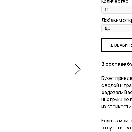
Количество
Добавим отк
ДОБАВИТЬ
В составе б
Букет приеде
с водой и тр
радовали Вас
инструкцию п
их стойкости
Если на моме
отсутствоват