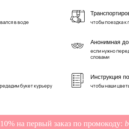
Транспортиро
авался в воде
чтобы поездка к
Анонимная до
если нужно пере
словами
Инструкция по
ередадим букет курьеру
чтобы наши цвет
% на первый заказ по промокоду:
bon