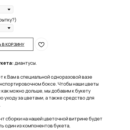
рытку?)
 В КОРЗИНУ
укета:
диантусы.
т к Вам в специальной одноразовой вазе
анспортировочном боксе. Чтобы наши цветы
 как можно дольше, мы добавим к букету
о уходу за цветами, а также средство для
.
нт сборки на нашей цветочной витрине будет
ь один из компонентов букета,