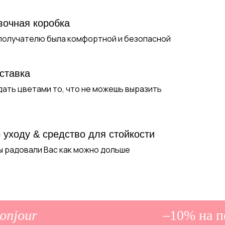
вочная коробка
 получателю была комфортной и безопасной
ставка
дать цветами то, что не можешь выразить
 уходу & средство для стойкости
ы радовали Вас как можно дольше
jour
–10% на пер