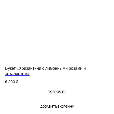
Букет «Хризантини с лимонными розами и
Бу
эвкалиптом»
5 
6 200
₽
ПОДРОБНЕЕ
ДОБАВИТЬ В КОРЗИНУ